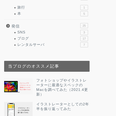
旅行
1
本
5
発信
25
SNS
3
ブログ
17
レンタルサーバ
7
当ブログのオススメ記事
フォトショップやイラストレ
ーターに最適なスペックの
Macを調べてみた（2021.4更
新）
イラストレーターとしての2年
半を振り返ってみた