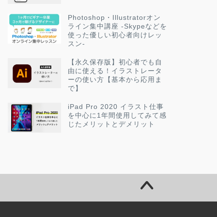
Photoshop・Illustratorオン
ライン集中講座 -Skypeなどを
使った優しい初心者向けレッ
スン-
【永久保存版】初心者でも自
由に使える！イラストレータ
ーの使い方【基本から応用ま
で】
iPad Pro 2020 イラスト仕事
を中心に1年間使用してみて感
じたメリットとデメリット