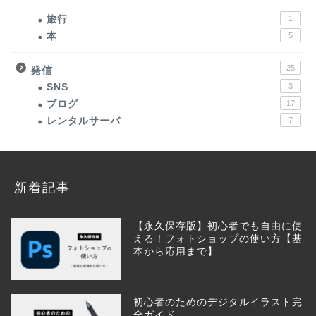
旅行
1
本
5
25
発信
SNS
3
ブログ
17
レンタルサーバ
7
新着記事
【永久保存版】初心者でも自由に使
える！フォトショップの使い方【基
本から応用まで】
初心者のためのデジタルイラスト完
全ガイド