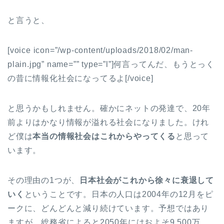
と言うと、
[voice icon=”/wp-content/uploads/2018/02/man-
plain.jpg” name=”” type=”l”]何言ってんだ、もうとっく
の昔に情報化社会になってるよ[/voice]
と思うかもしれません。確かにネットの発達で、20年
前よりはかなり情報が溢れる社会になりました。けれ
ど僕は
本当の情報社会はこれからやってくる
と思って
います。
その理由の1つが、
日本社会がこれから徐々に衰退して
いく
ということです。日本の人口は2004年の12月をピ
ークに、どんどんと減り続けています。予想ではあり
ますが、総務省によると2050年にはおよそ9,500万