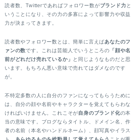
読者数、Twitterであればフォロワー数が
ブランド力
と
いうことになり、その力の多寡によって影響力や収益
力が決まってきます。
読者数やフォロワー数とは、簡単に言えば
あなたのフ
ァンの数
です。これは芸能人でいうところの
「顔や名
前がどれだけ売れているか」
と同じようなものだと思
います。もちろん悪い意味で売れてはダメなのです
が。
不特定多数の人に自分のファンになってもらうために
は、自分の顔や名前やキャラクターを覚えてもらわな
ければいけません。これこそが
自身のブランド化
の本
当の意味です。ブログならタイトル、ドメイン名、作
者の名前（本名やハンドルネーム）、顔写真やイラス
ト、
あらゆるものを総動員して覚えてもらう
ことが重