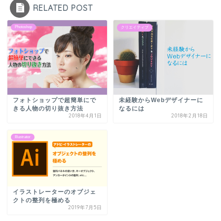
RELATED POST
Photoshop
クリエイティブ
フォトショップで超簡単にで
未経験からWebデザイナーに
きる人物の切り抜き方法
なるには
2018年4月1日
2018年2月18日
Illustrator
イラストレーターのオブジェ
クトの整列を極める
2019年7月5日