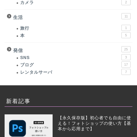
カメラ
2
11
生活
旅行
1
本
5
25
発信
SNS
3
ブログ
17
レンタルサーバ
7
新着記事
【永久保存版】初心者でも自由に使
える！フォトショップの使い方【基
本から応用まで】