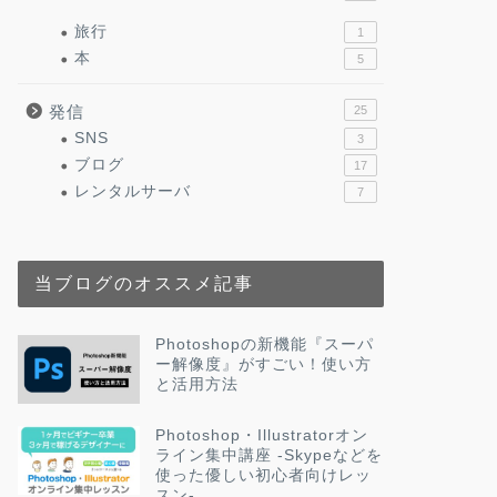
旅行
1
本
5
発信
25
SNS
3
ブログ
17
レンタルサーバ
7
当ブログのオススメ記事
Photoshopの新機能『スーパ
ー解像度』がすごい！使い方
と活用方法
Photoshop・Illustratorオン
ライン集中講座 -Skypeなどを
使った優しい初心者向けレッ
スン-