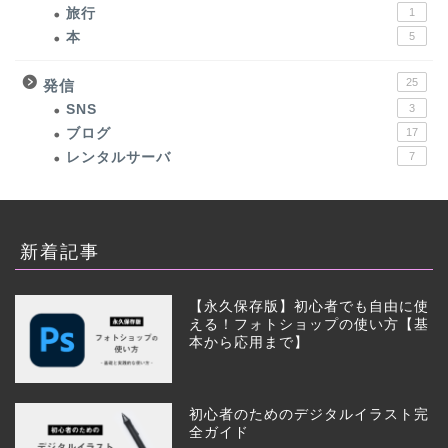
旅行
1
本
5
25
発信
SNS
3
ブログ
17
レンタルサーバ
7
新着記事
【永久保存版】初心者でも自由に使
える！フォトショップの使い方【基
本から応用まで】
初心者のためのデジタルイラスト完
全ガイド