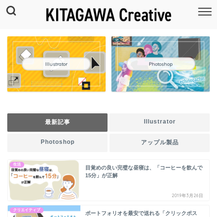
Illustrator
Photoshop
Illustrator
最新記事
Photoshop
アップル製品
生活
目覚めの良い完璧な昼寝は、「コーヒーを飲んで
15分」が正解
2019年3月26日
クリエイティブ
ポートフォリオを最安で送れる「クリックポス